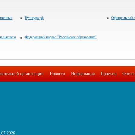
ственных
Культура.рф
Официальный с
 и высшего
Федеральный портал "Российское образование"
овательной организации
Новости
Информация
Проекты
Фотоа
.07.2026