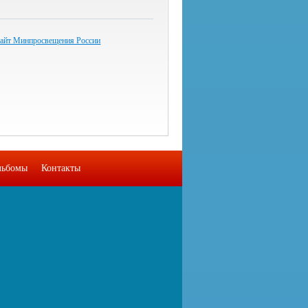
айт Минпросвещения России
льбомы
Контакты