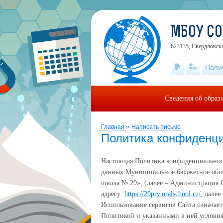
МБОУ С
623135, Свердловска
Напи
Сведения об образ
Главная
»
Написать письмо
Политика конфиденц
Настоящая Политика конфиденциальнос
данных Муниципальное бюджетное обще
школа № 29», (далее – Администрация 
адресу:
https://29prv.uralschool.ru/
, далее
Использование сервисов Сайта означает
Политикой и указанными в ней условия